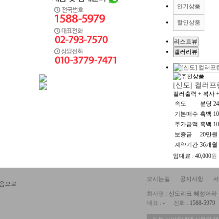
인기상품
할인상품
리스트뷰
갤러리뷰
[신도] 컬러프린
컬러출력 + 복사 +
속도
분당 2
기본매수
흑백 10
추가금액
흑백 10
보증금
20만원
계약기간
36개월
임대료 : 40,000
원
오시는길
공지사항
서
회사명 :
신도리코 혜성아라
대표 :
-
전화 :
1588-5979