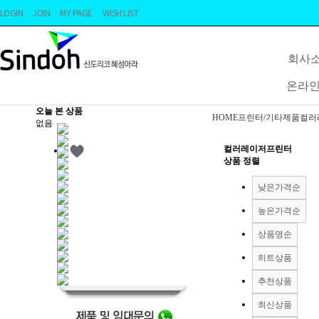
LOGIN
JOIN
MY PAGE
WISH LIST
회사
온라
오늘 본 상품
HOME
프린터/기타제품
컬러
없음
컬러레이저프린터
상품 정렬
낮은가격순
높은가격순
상품명순
히트상품
추천상품
최신상품